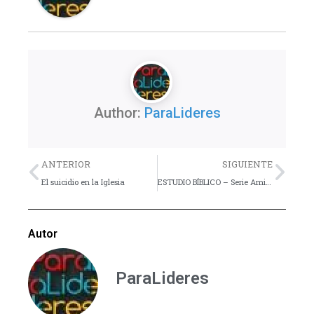
Author:
ParaLideres
Previo
Nex
ANTERIOR
SIGUIENTE
El suicidio en la Iglesia
ESTUDIO BÍBLICO – Serie Amistad con Dios – Bosquejo y Parte 1
Autor
ParaLideres