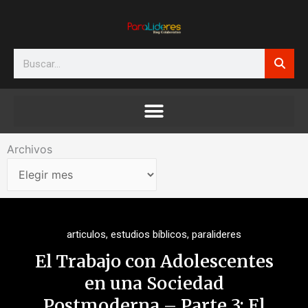
Ir
al
contenido
Search
Archivos
Archivos
articulos
,
estudios bíblicos
,
paralideres
El Trabajo con Adolescentes
en una Sociedad
Postmoderna – Parte 3: El