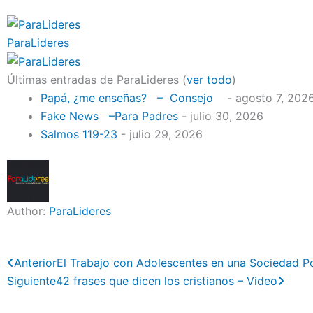
ParaLideres
Últimas entradas de ParaLideres
(
ver todo
)
Papá, ¿me enseñas? – Consejo
- agosto 7, 202
Fake News –Para Padres
- julio 30, 2026
Salmos 119-23
- julio 29, 2026
Author:
ParaLideres
Previo
Next
Anterior
El Trabajo con Adolescentes en una Sociedad Po
Siguiente
42 frases que dicen los cristianos – Video