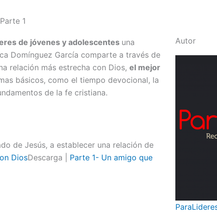
Parte 1
Autor
deres de jóvenes y adolescentes
una
ica Domínguez García comparte a través de
una relación más estrecha con Dios,
el mejor
emas básicos, como el tiempo devocional, la
undamentos de la fe cristiana.
ado de Jesús, a establecer una relación de
con Dios
Descarga |
Parte 1- Un amigo que
ParaLidere