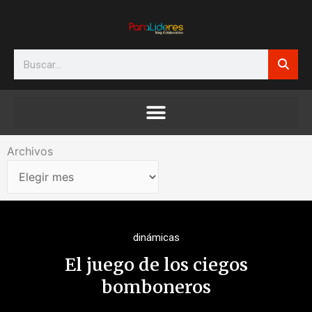
Ir
al
contenido
Search
Archivos
Archivos
dinámicas
El juego de los ciegos
bomboneros