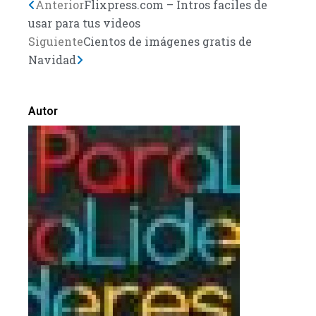
Previo
Anterior
Next
Flixpress.com – Intros faciles de
usar para tus videos
Siguiente
Cientos de imágenes gratis de
Navidad
Autor