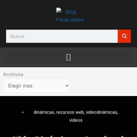
Ir
al
contenido
Search
Archivos
Archivos
dinámicas
,
recursos web
,
videodinámicas
,
videos