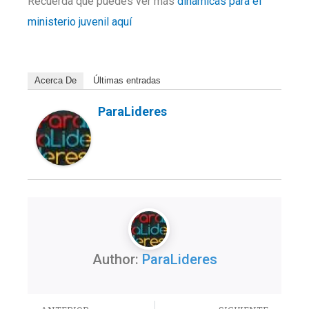
Recuerda que puedes ver más
dinámicas para el
ministerio juvenil aquí
Acerca De
Últimas entradas
ParaLideres
Author:
ParaLideres
Previo
Nex