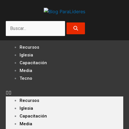
Ir
al
contenido
Search
Recursos
Iglesia
Capacitación
Media
Tecno
Recursos
Iglesia
Capacitación
Media