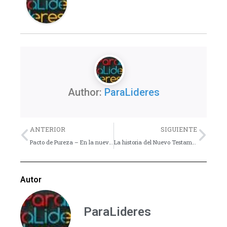
Author:
ParaLideres
Previo
Nex
ANTERIOR
SIGUIENTE
Pacto de Pureza – En la nueva moralidad la palabra "Pureza" no es muy popular
La historia del Nuevo Testamento – Curso en Línea gratuito
Autor
ParaLideres