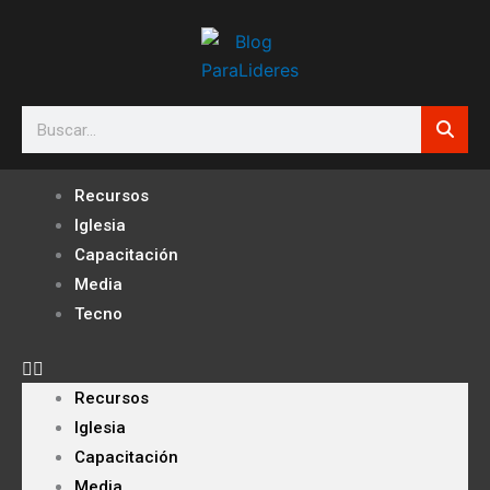
Ir
al
contenido
Search
Recursos
Iglesia
Capacitación
Media
Tecno
Recursos
Iglesia
Capacitación
Media