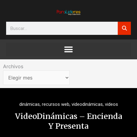
Ir
al
contenido
Search
Archivos
Archivos
dinámicas
,
recursos web
,
videodinámicas
,
videos
VideoDinámicas – Encienda
Y Presenta