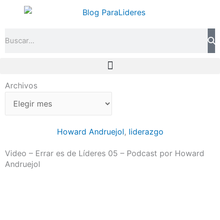
Ir
al
contenido
Search
Archivos
Archivos
Howard Andruejol
,
liderazgo
Video – Errar es de Líderes 05 – Podcast por Howard
Andruejol