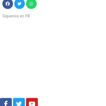
Siguenos en FB
F
T
Y