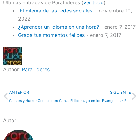
Últimas entradas de ParaLideres
(
ver todo
)
El dilema de las redes sociales.
- noviembre 10,
2022
¿Aprender un idioma en una hora?
- enero 7, 2017
Graba tus momentos felices
- enero 7, 2017
Author:
ParaLideres
Previo
N
ANTERIOR
SIGUIENTE
Chistes y Humor Cristiano en Conpoder.com
El liderazgo en los Evangelios – Estudio Bíblico gratuito en Paralideres.org
Autor