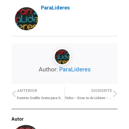
ParaLideres
Author:
ParaLideres
Previo
Nex
ANTERIOR
SIGUIENTE
Fuentes Graffiti Gratis para Descarga – Recursos gratuitos para el Ministerio juvenil
Video – Errar es de Líderes – Podcast por Howard Andruejol
Autor