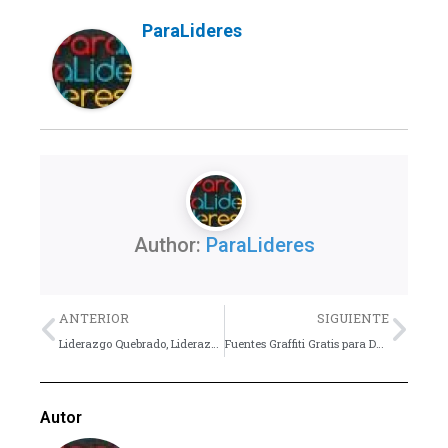
ParaLideres
Author:
ParaLideres
Previo
Nex
ANTERIOR
SIGUIENTE
Liderazgo Quebrado, Liderazgo Restaurado por Juan Feitoza
Fuentes Graffiti Gratis para Descarga – Recursos gratuitos para el Ministerio juvenil
Autor