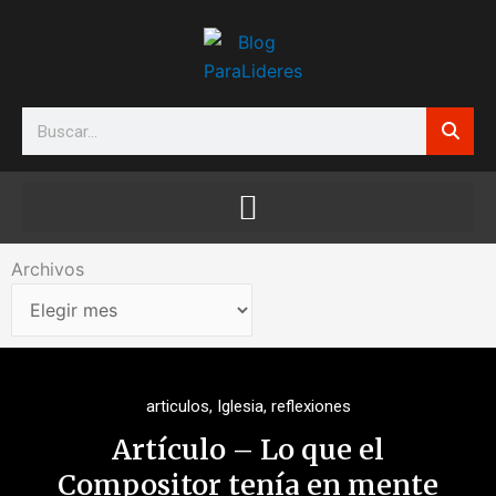
Ir
al
contenido
Search
Archivos
Archivos
articulos
,
Iglesia
,
reflexiones
Artículo – Lo que el
Compositor tenía en mente