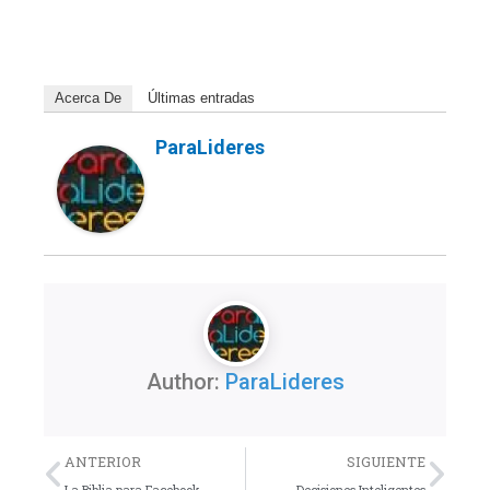
Acerca De
Últimas entradas
ParaLideres
Author:
ParaLideres
Previo
Nex
ANTERIOR
SIGUIENTE
La Biblia para Facebook
Decisiones Inteligentes