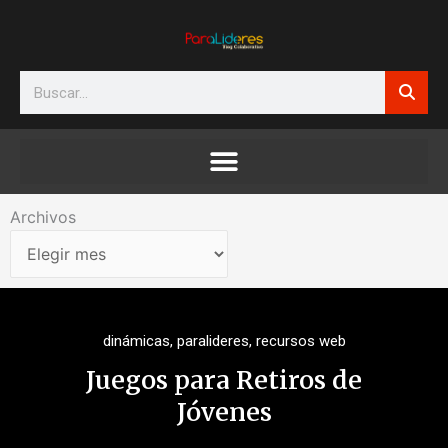
Ir
al
contenido
Search
Archivos
Archivos
dinámicas
,
paralideres
,
recursos web
Juegos para Retiros de
Jóvenes