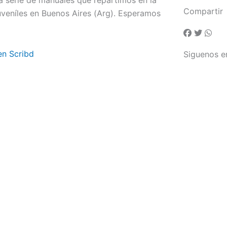
 serie de manuales que repartimos en la
Compartir
veníles en Buenos Aires (Arg). Esperamos
en Scribd
Siguenos e