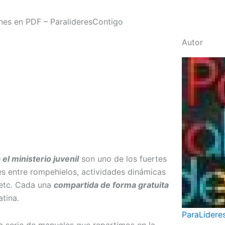
ones en PDF – ParalideresContigo
Autor
l ministerio juvenil
son uno de los fuertes
s entre rompehielos, actividades dinámicas
 etc. Cada una
compartida de forma gratuita
atina.
ParaLidere