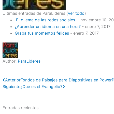
Últimas entradas de ParaLideres
(
ver todo
)
El dilema de las redes sociales.
- noviembre 10, 2
¿Aprender un idioma en una hora?
- enero 7, 2017
Graba tus momentos felices
- enero 7, 2017
Author:
ParaLideres
Previo
Next
Anterior
Fondos de Paisajes para Diapositivas en PowerP
Siguiente
¿Qué es el Evangelio?
Entradas recientes