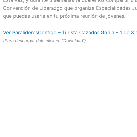
Esta vez, y durante 3 semanas te queremos compartir una
Convención de Líderazgo que organiza Especialidades Ju
que puedas usarla en tu próxima reunión de jóvenes.
Ver ParalideresContigo – Turista Cazador Gorila – 1 de 3 
(Para descargar dale click en “Download”)