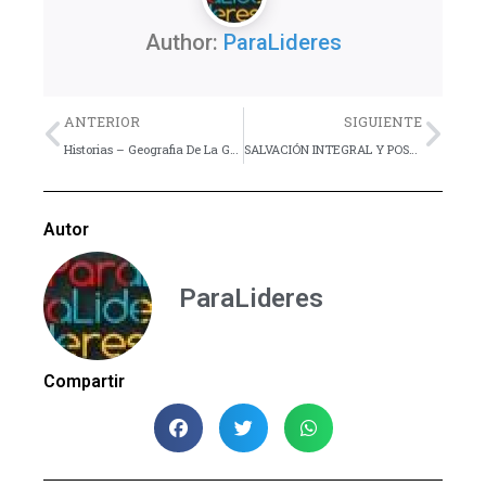
Author:
ParaLideres
Previo
Nex
ANTERIOR
SIGUIENTE
Historias – Geografia De La Gracia
SALVACIÓN INTEGRAL Y POSTMODERNIDAD. I EL RETO PARA LA EVANGELIZACIÓN
Autor
ParaLideres
Compartir