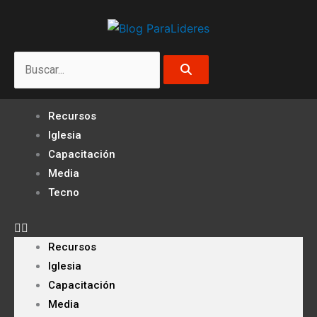
Ir
al
contenido
Search
Recursos
Iglesia
Capacitación
Media
Tecno
Recursos
Iglesia
Capacitación
Media