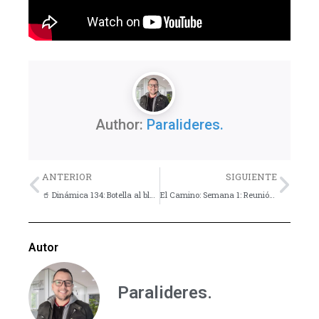
Author:
Paralideres.
Previo
Nex
ANTERIOR
SIGUIENTE
🥤 Dinámica 134: Botella al blanco
El Camino: Semana 1: Reunión introductoria
Autor
Paralideres.