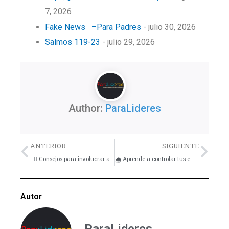
7, 2026
Fake News –Para Padres
- julio 30, 2026
Salmos 119-23
- julio 29, 2026
Author:
ParaLideres
Previo
Nex
ANTERIOR
SIGUIENTE
🙋‍♂️ Consejos para involucrar a los jóvenes cristianos
🌧️ Aprende a controlar tus emociones – Yokoi Kenji
Autor