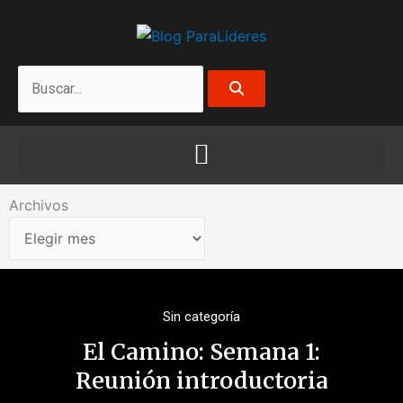
Ir
al
contenido
Search
Archivos
Archivos
Sin categoría
El Camino: Semana 1:
Reunión introductoria