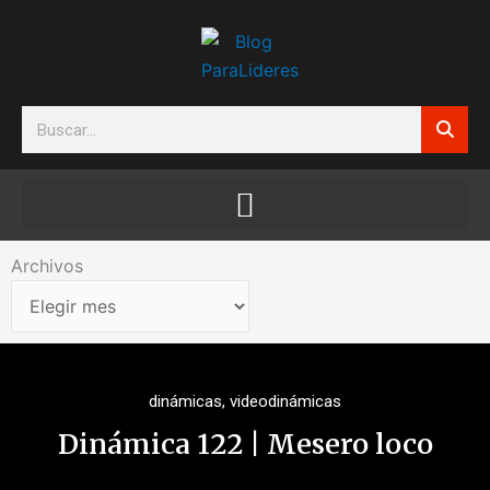
Ir
al
contenido
Search
Archivos
Archivos
dinámicas
,
videodinámicas
Dinámica 122 | Mesero loco