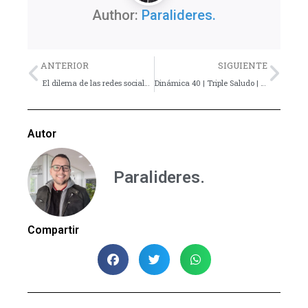
Author:
Paralideres.
Previo
Nex
ANTERIOR
SIGUIENTE
El dilema de las redes sociales.
Dinámica 40 | Triple Saludo | Paralideres.org
Autor
Paralideres.
Compartir