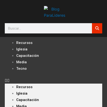
Ir
al
contenido
Search
Recursos
Iglesia
Capacitación
Media
Tecno
Recursos
Iglesia
Capacitación
Media