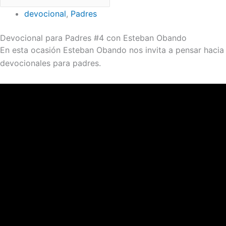
devocional
,
Padres
Devocional para Padres #4 con Esteban Obando
En esta ocasión Esteban Obando nos invita a pensar hacia 
devocionales para padres.