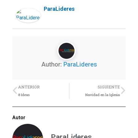
ParaLideres
Author:
ParaLideres
Previo
Nex
ANTERIOR
SIGUIENTE
8 Ideas
Navidad en la Iglesia
Autor
ParaLideres