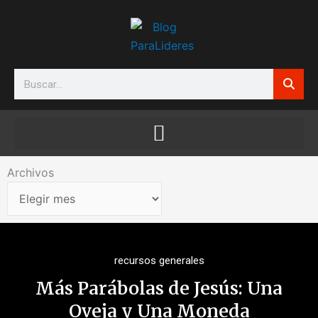
Ir
al
contenido
Search
Archivos
Archivos
recursos generales
Más Parábolas de Jesús: Una
Oveja y Una Moneda