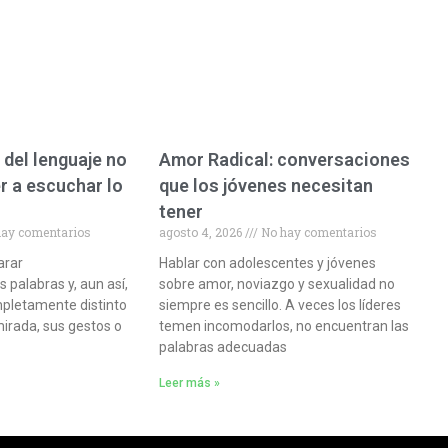
 del lenguaje no
Amor Radical: conversaciones
r a escuchar lo
que los jóvenes necesitan
tener
ay comentarios
agosto 4, 2026
No hay comentarios
arar
Hablar con adolescentes y jóvenes
palabras y, aun así,
sobre amor, noviazgo y sexualidad no
pletamente distinto
siempre es sencillo. A veces los líderes
mirada, sus gestos o
temen incomodarlos, no encuentran las
palabras adecuadas
Leer más »