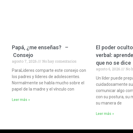
Papá, ¿me enseñas? –
El poder oculto
Consejo
verbal: aprende
agosto 7, 2026
No hay comentarios
que no se dice
agosto 6, 2026
No h
ParaLideres comparte este consejo con
los padres y líderes de adolescentes.
Un líder puede prep
Normalmente se habla mucho sobre el
cuidadosamente sus 
papel de la madre y el vínculo con
comunicar algo com
con su postura, su 
Leer más »
su manera de
Leer más »