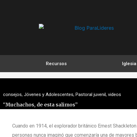
Ir
al
contenido
Recursos
Iglesia
consejos
,
Jóvenes y Adolescentes
,
Pastoral juvenil
,
videos
“Muchachos, de esta salimos”
Cuando en 1914, el explorador británico Ernest Shackleton
personas nunca imaginó que comenzaría una de mayores ba