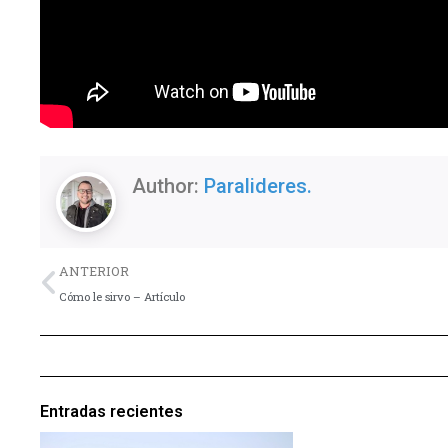
Author:
Paralideres.
Previo
ANTERIOR
Cómo le sirvo – Artículo
Entradas recientes