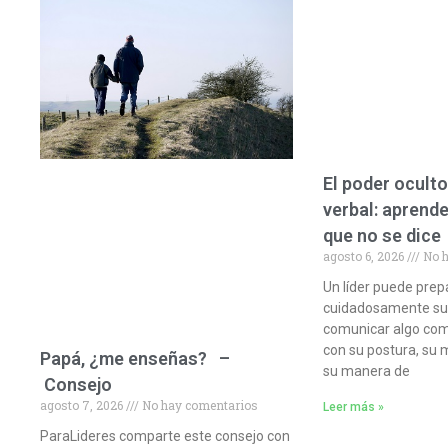
El poder oculto
verbal: aprende
que no se dice
agosto 6, 2026
No h
Un líder puede prep
cuidadosamente sus 
comunicar algo com
con su postura, su 
Papá, ¿me enseñas? –
su manera de
Consejo
agosto 7, 2026
No hay comentarios
Leer más »
ParaLideres comparte este consejo con