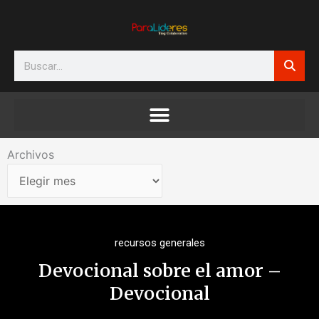
Ir
al
contenido
Search
Archivos
Archivos
recursos generales
Devocional sobre el amor –
Devocional