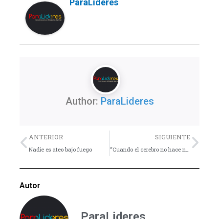
ParaLideres
Author:
ParaLideres
Previo
Nex
ANTERIOR
SIGUIENTE
Nadie es ateo bajo fuego
“Cuando el cerebro no hace nada, trabaja mucho.
Autor
ParaLideres