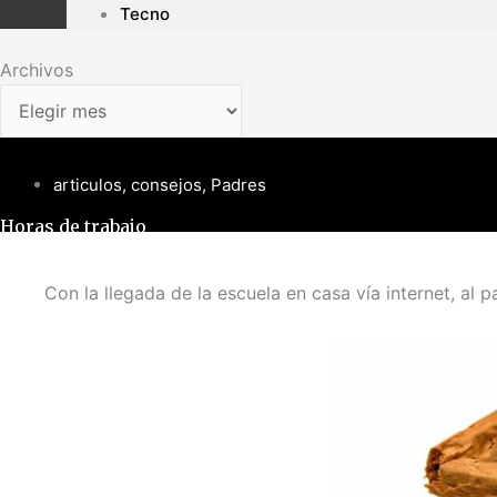
Tecno
Archivos
articulos
,
consejos
,
Padres
Horas de trabajo
Con la llegada de la escuela en casa vía internet, al p