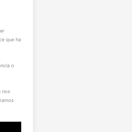
er
ce que ha
ancia o
e nos
izamos