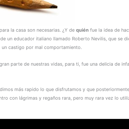
para la casa son necesarias. ¿Y de
quién
fue la idea de hac
e un educador italiano llamado Roberto Nevilis, que se di
 un castigo por mal comportamiento.
an parte de nuestras vidas, para ti, fue una delicia de inf
endimos más rapido lo que disfrutamos y que posteriorment
tro con lágrimas y regaños rara, pero muy rara vez lo util