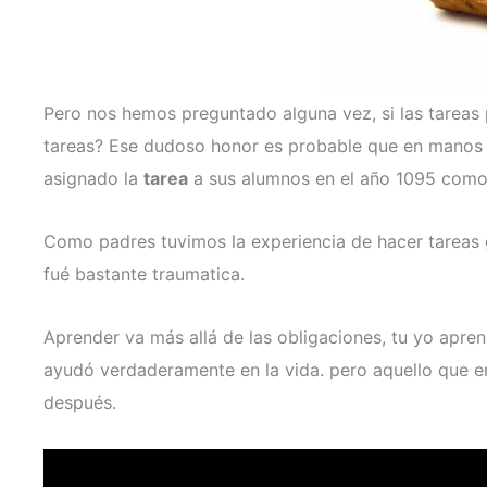
Pero nos hemos preguntado alguna vez, si las tareas 
tareas? Ese dudoso honor es probable que en manos d
asignado la
tarea
a sus alumnos en el año 1095 como
Como padres tuvimos la experiencia de hacer tareas gr
fué bastante traumatica.
Aprender va más allá de las obligaciones, tu yo apr
ayudó verdaderamente en la vida. pero aquello que en
después.