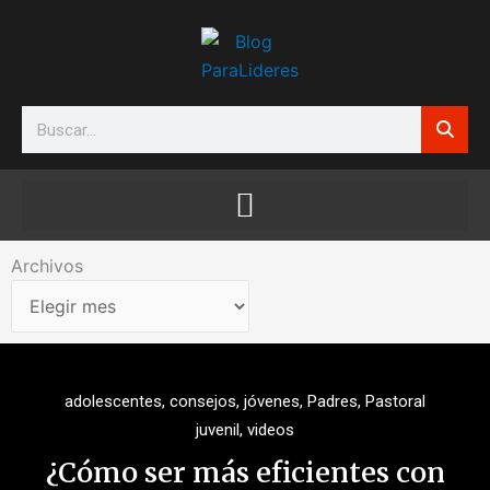
Ir
al
contenido
Search
Archivos
Archivos
adolescentes
,
consejos
,
jóvenes
,
Padres
,
Pastoral
juvenil
,
videos
¿Cómo ser más eficientes con