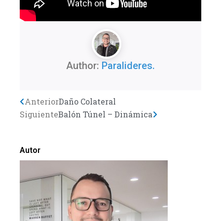
Author:
Paralideres.
Previo
Anterior
Daño Colateral
Next
Siguiente
Balón Túnel – Dinámica
Autor