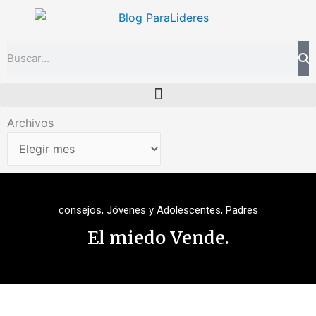
Ir
al
contenido
Search
Archivos
Archivos
consejos
,
Jóvenes y Adolescentes
,
Padres
El miedo Vende.