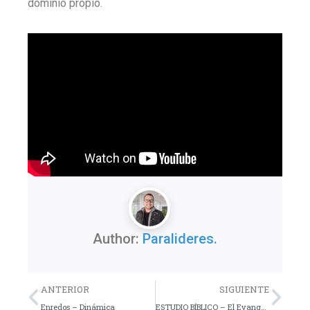
dominio propio.
Author:
Paralideres.
Previo
Nex
ANTERIOR
SIGUIENTE
Enredos – Dinámica
ESTUDIO BÍBLICO – El Evangelio según los Simpsons – Lección 27