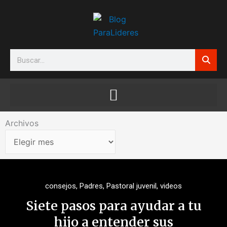
Ir
al
contenido
Search
Archivos
Archivos
consejos
,
Padres
,
Pastoral juvenil
,
videos
Siete pasos para ayudar a tu
hijo a entender sus