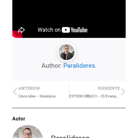
Author:
Paralideres.
Previo
Nex
ANTERIOR
SIGUIENTE
Cinco islas – Dinámica
ESTUDIO BÍBLICO – El Evangelio según los Simpsons – Lección 15
Autor