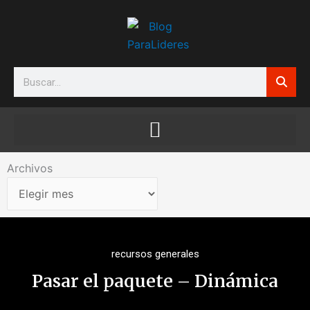
Ir
al
contenido
Search
Archivos
Archivos
recursos generales
Pasar el paquete – Dinámica