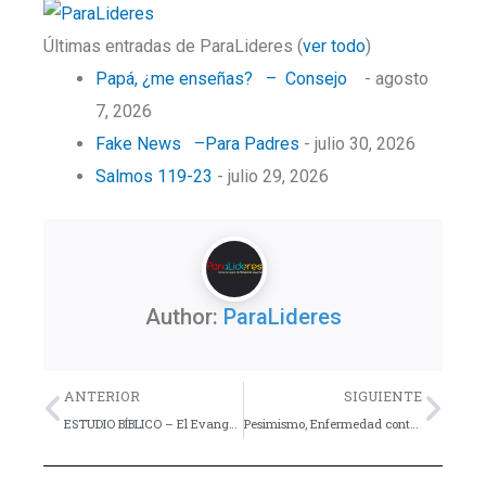
Últimas entradas de ParaLideres
(
ver todo
)
Papá, ¿me enseñas? – Consejo
- agosto
7, 2026
Fake News –Para Padres
- julio 30, 2026
Salmos 119-23
- julio 29, 2026
Author:
ParaLideres
Previo
Nex
ANTERIOR
SIGUIENTE
ESTUDIO BÍBLICO – El Evangelio según los Simpsons – Lección 9
Pesimismo, Enfermedad contagiosa.