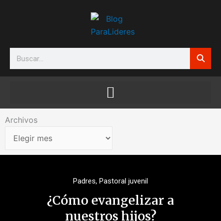
Ir
al
contenido
Search
Archivos
Archivos
Padres
,
Pastoral juvenil
¿Cómo evangelizar a
nuestros hijos?