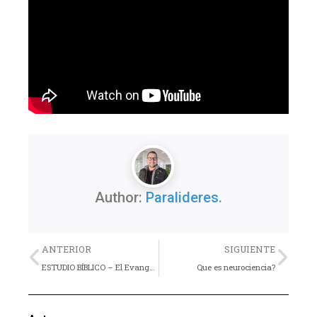
Author:
Paralideres.
Previo
Nex
ANTERIOR
SIGUIENTE
ESTUDIO BÍBLICO – El Evangelio según los Simpsons – Lección 8
Que es neurociencia?