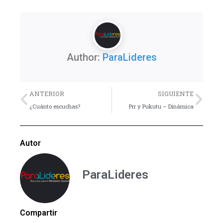
Author:
ParaLideres
Previo
Nex
ANTERIOR
SIGUIENTE
¿Cuánto escuchas?
Prr y Pukutu – Dinámica
Autor
ParaLideres
Compartir