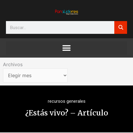
Ir
al
contenido
Search
Archivos
Archivos
recursos generales
¿Estás vivo? – Artículo