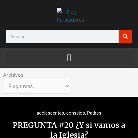
Ir
al
contenido
Search
Archivos
Archivos
adolescentes
,
consejos
,
Padres
PREGUNTA #20 ¿Y si vamos a
la Iglesia?