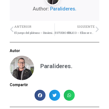
Author:
Paralideres.
Previo
Nex
ANTERIOR
SIGUIENTE
El juego del plátano – Dinámica
ESTUDIO BÍBLICO – Ellos se encontraron con Jesús – Lección 27
Autor
Paralideres.
Compartir