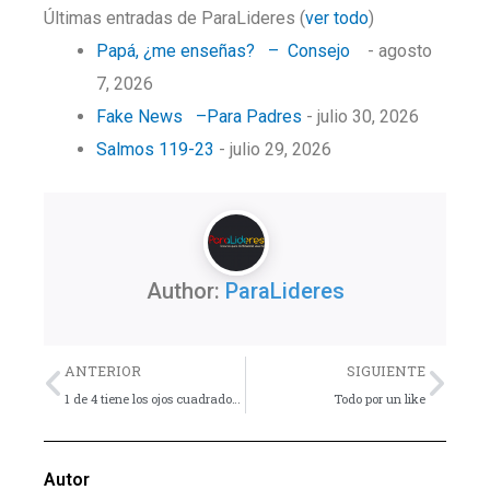
Últimas entradas de ParaLideres
(
ver todo
)
Papá, ¿me enseñas? – Consejo
- agosto
7, 2026
Fake News –Para Padres
- julio 30, 2026
Salmos 119-23
- julio 29, 2026
Author:
ParaLideres
Previo
Nex
ANTERIOR
SIGUIENTE
1 de 4 tiene los ojos cuadrados (La pornografía y la adolescencia)
Todo por un like
Autor