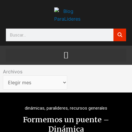
Ir
al
contenido
Search
Archivos
Archivos
dinámicas
,
paralideres
,
recursos generales
Formemos un puente –
Dinámica