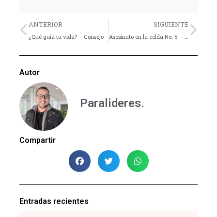
Previo
Nex
ANTERIOR
SIGUIENTE
¿Qué guía tu vida? – Consejo
Asesinato en la celda No. 5 – Dinámica
Autor
Paralideres.
Compartir
Entradas recientes