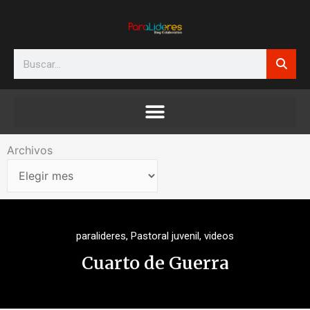
Ir
al
contenido
Search
Archivos
Archivos
paralideres
,
Pastoral juvenil
,
videos
Cuarto de Guerra