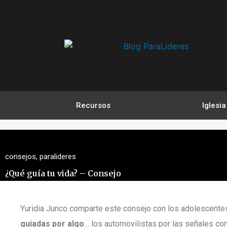
Ir
al
contenido
Recursos
Iglesia
consejos
,
paralideres
¿Qué guía tu vida? – Consejo
Yuridia Junco comparte este consejo con los adolescente
guiadas por algo
… los automovilistas por las señales como