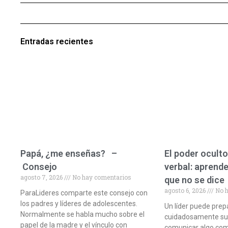
Entradas recientes
Papá, ¿me enseñas? –
El poder oculto
Consejo
verbal: aprende
agosto 7, 2026
No hay comentarios
que no se dice
agosto 6, 2026
No h
ParaLideres comparte este consejo con
los padres y líderes de adolescentes.
Un líder puede prep
Normalmente se habla mucho sobre el
cuidadosamente sus 
papel de la madre y el vínculo con
comunicar algo com