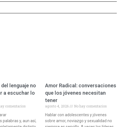
 del lenguaje no
Amor Radical: conversaciones
r a escuchar lo
que los jóvenes necesitan
tener
ay comentarios
agosto 4, 2026
No hay comentarios
arar
Hablar con adolescentes y jóvenes
palabras y, aun así,
sobre amor, noviazgo y sexualidad no
pletamente distinto
siempre es sencillo. A veces los líderes