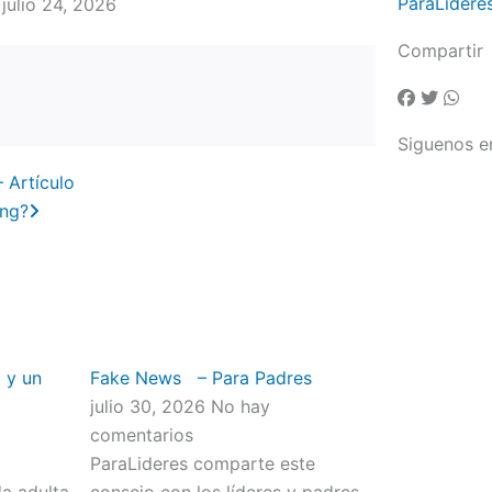
ParaLidere
 julio 24, 2026
Compartir
Siguenos e
Next
 Artículo
ing?
 y un
Fake News – Para Padres
julio 30, 2026
No hay
comentarios
ParaLideres comparte este