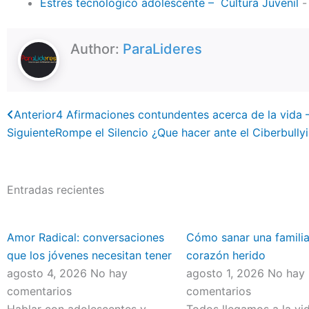
Estrés tecnológico adolescente – Cultura Juvenil
-
Author:
ParaLideres
Previo
Anterior
4 Afirmaciones contundentes acerca de la vida –
Siguiente
Rompe el Silencio ¿Que hacer ante el Ciberbully
Entradas recientes
Amor Radical: conversaciones
Cómo sanar una familia
que los jóvenes necesitan tener
corazón herido
agosto 4, 2026
No hay
agosto 1, 2026
No hay
comentarios
comentarios