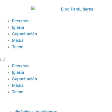
Ir
al
contenido
Recursos
Iglesia
Capacitación
Media
Tecno
Recursos
Iglesia
Capacitación
Media
Tecno
dinámicas
,
paralideres