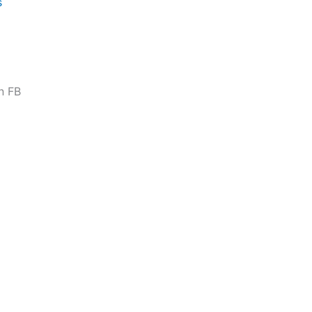
s
n FB