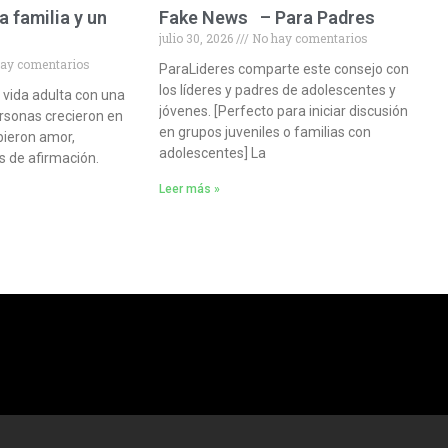
 familia y un
Fake News – Para Padres
julio 30, 2026
No hay comentarios
o
ay comentarios
ParaLideres comparte este consejo con
los líderes y padres de adolescentes y
 vida adulta con una
jóvenes. [Perfecto para iniciar discusión
ersonas crecieron en
en grupos juveniles o familias con
bieron amor,
adolescentes] La
s de afirmación.
Leer más »