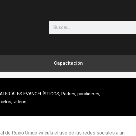
Search
Capacitación
ATERIALES EVANGELÍSTICOS
,
Padres
,
paralideres
,
ielos
,
videos
l de Reino Unido vincula el uso de las redes sociales a un