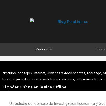
Ir
al
contenido
Recursos
Iglesia
articulos
,
consejos
,
internet
,
Jóvenes y Adolescentes
,
liderazgo
,
M
Pastoral juvenil
,
recursos web
,
Redes sociales
,
reflexiones
,
Rompeh
El poder Online en la vida Offline
Un estudio del Consejo de Investigación Económica y Socia