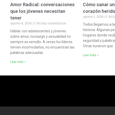
Amor Radical: conversaciones
Cómo sanar una
que los jóvenes necesitan
corazón herid
agosto 1, 2026
No h
tener
agosto 4, 2026
No hay comentarios
Todos llegamos a la
historia. Algunas p
Hablar con adolescentes y jóvenes
hogares donde reci
sobre amor, noviazgo y sexualidad no
seguridad y palabra
siempre es sencillo. A veces los líderes
Otras tuvieron que
temen incomodarlos, no encuentran las
palabras adecuadas
Leer más »
Leer más »