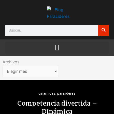
Ir
al
contenido
Search
Archivos
Archivos
dinámicas
,
paralideres
Competencia divertida –
Dinámica