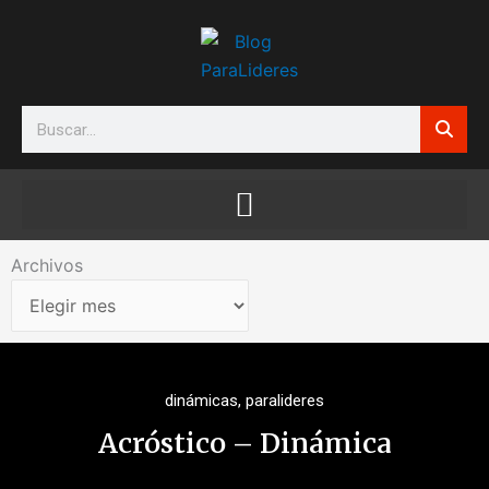
Ir
al
contenido
Search
Archivos
Archivos
dinámicas
,
paralideres
Acróstico – Dinámica