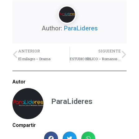
Author:
ParaLideres
Previo
Nex
ANTERIOR
SIGUIENTE
El milagro – Drama
ESTUDIO BÍBLICO – Romanos – Lección 8
Autor
ParaLideres
Compartir