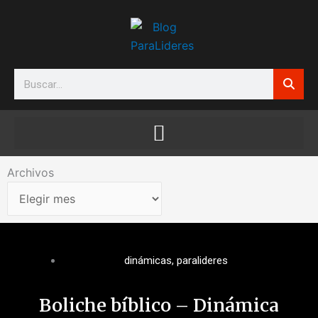
Ir
al
contenido
Search
Archivos
Archivos
dinámicas
,
paralideres
Boliche bíblico – Dinámica