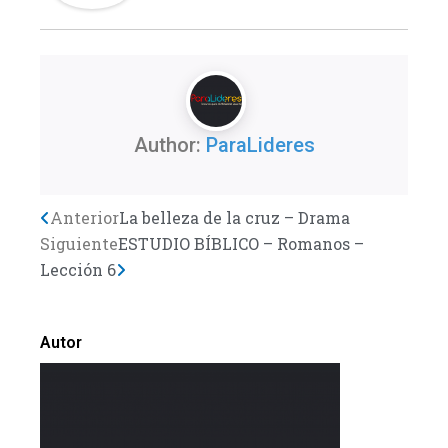
Author:
ParaLideres
Previo
Anterior
La belleza de la cruz – Drama
Next
Siguiente
ESTUDIO BÍBLICO – Romanos –
Lección 6
Autor