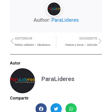
Author:
ParaLideres
Previo
Nex
ANTERIOR
SIGUIENTE
Pelota caliente – Dinámica
Genios y locos – Artículo
Autor
ParaLideres
Compartir