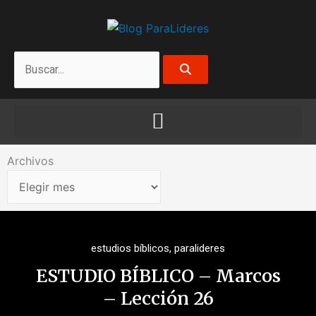
Ir
al
contenido
Search
Archivos
Archivos
estudios bíblicos
,
paralideres
ESTUDIO BÍBLICO – Marcos
– Lección 26