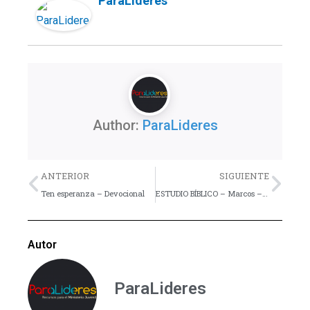
ParaLideres
Author:
ParaLideres
Previo
Nex
ANTERIOR
SIGUIENTE
Ten esperanza – Devocional
ESTUDIO BÍBLICO – Marcos – Lección 14
Autor
ParaLideres