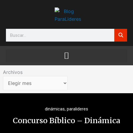
Ir
al
contenido
Search
Archivos
Archivos
dinámicas
,
paralideres
Concurso Bíblico – Dinámica