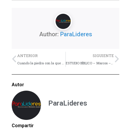
Author:
ParaLideres
Previo
Nex
ANTERIOR
SIGUIENTE
Cuando la piedra con la que chocas te hace llorar – Artículo
ESTUDIO BÍBLICO – Marcos – Lección 13
Autor
ParaLideres
Compartir