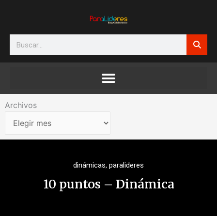
Ir
al
contenido
Search
Archivos
Archivos
dinámicas
,
paralideres
10 puntos – Dinámica