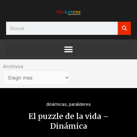
Ir
al
contenido
Search
Archivos
Archivos
dinámicas
,
paralideres
El puzzle de la vida –
Dinámica