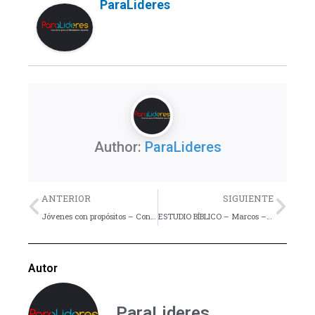
ParaLideres
Author:
ParaLideres
Previo
Nex
ANTERIOR
SIGUIENTE
Jóvenes con propósitos – Consejo
ESTUDIO BÍBLICO – Marcos – Lección 2
Autor
ParaLideres