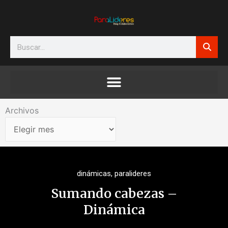
Ir
al
contenido
Search
Archivos
Archivos
dinámicas
,
paralideres
Sumando cabezas –
Dinámica