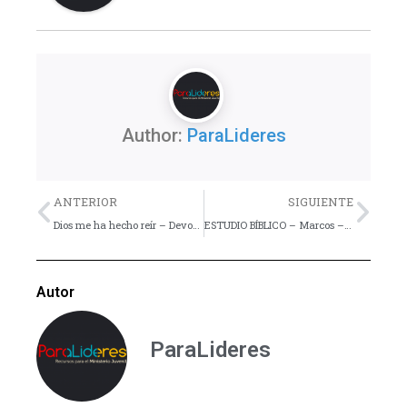
Author:
ParaLideres
Previo
Nex
ANTERIOR
SIGUIENTE
Dios me ha hecho reír – Devocional
ESTUDIO BÍBLICO – Marcos – Esquema y Lección 1
Autor
ParaLideres