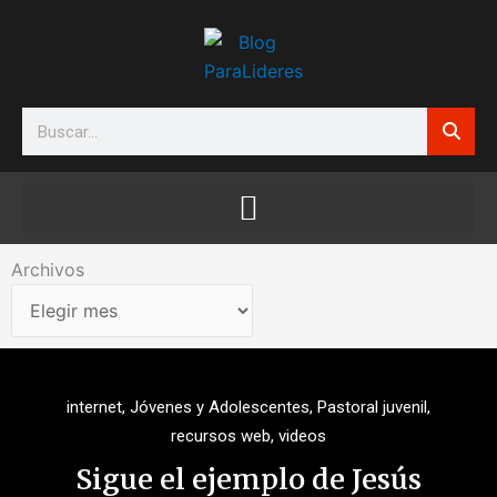
Ir
al
contenido
Search
Archivos
Archivos
internet
,
Jóvenes y Adolescentes
,
Pastoral juvenil
,
recursos web
,
videos
Sigue el ejemplo de Jesús