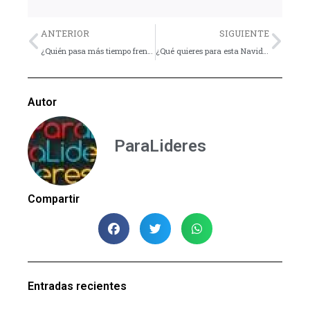
Previo
Nex
ANTERIOR
SIGUIENTE
¿Quién pasa más tiempo frente a una pantalla: padres o adolescentes?
¿Qué quieres para esta Navidad? – Consejo
Autor
ParaLideres
Compartir
Entradas recientes