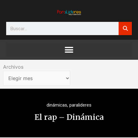
Ir
al
contenido
Search
Archivos
Archivos
dinámicas
,
paralideres
El rap – Dinámica