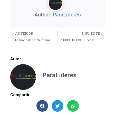
Author:
ParaLideres
Previo
Nex
ANTERIOR
SIGUIENTE
La moda de ser “humano” – Artículo
ESTUDIO BÍBLICO – Hechos – Lección 28
Autor
ParaLideres
Compartir