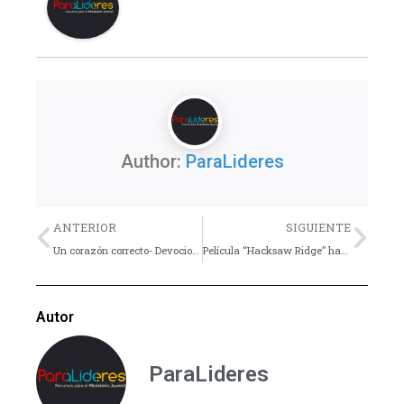
Author:
ParaLideres
Previo
Nex
ANTERIOR
SIGUIENTE
Un corazón correcto- Devocional
Película “Hacksaw Ridge” habla sobre la fe
Autor
ParaLideres