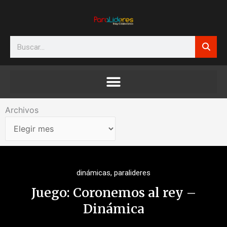
Ir
al
contenido
Search
Archivos
Archivos
dinámicas
,
paralideres
Juego: Coronemos al rey –
Dinámica