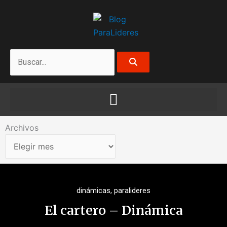
Ir
al
contenido
Search
Archivos
Archivos
dinámicas
,
paralideres
El cartero – Dinámica