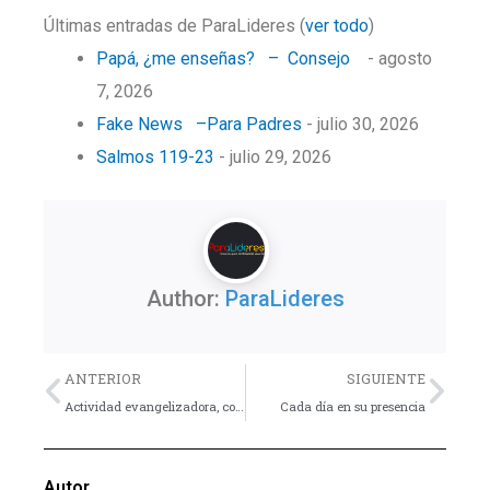
Últimas entradas de ParaLideres
(
ver todo
)
Papá, ¿me enseñas? – Consejo
- agosto
7, 2026
Fake News –Para Padres
- julio 30, 2026
Salmos 119-23
- julio 29, 2026
Author:
ParaLideres
Previo
Nex
ANTERIOR
SIGUIENTE
Actividad evangelizadora, consejos prácticos – Consejo
Cada día en su presencia
Autor