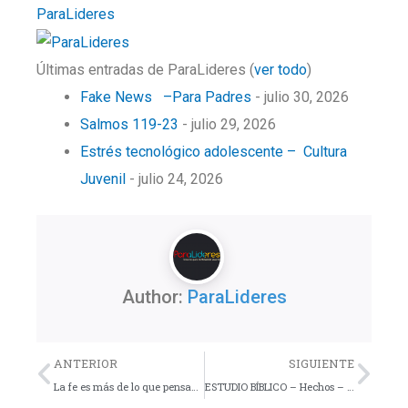
ParaLideres
Últimas entradas de ParaLideres
(
ver todo
)
Fake News –Para Padres
- julio 30, 2026
Salmos 119-23
- julio 29, 2026
Estrés tecnológico adolescente – Cultura
Juvenil
- julio 24, 2026
Author:
ParaLideres
Previo
Nex
ANTERIOR
SIGUIENTE
La fe es más de lo que pensamos – Devocional
ESTUDIO BÍBLICO – Hechos – Lección 18