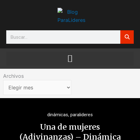
Ir
al
contenido
Search
Archivos
Archivos
dinámicas
,
paralideres
Una de mujeres
(Adivinanzas) – Dinámica