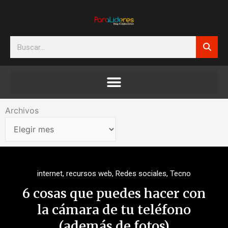
Ir
al
contenido
Search
Archivos
Archivos
internet
,
recursos web
,
Redes sociales
,
Tecno
6 cosas que puedes hacer con
la cámara de tu teléfono
(además de fotos)